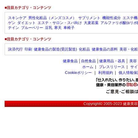
■注目カテゴリ・コンテンツ
スキンケア
男性化粧品（メンズコスメ）
サプリメント
機能性成分
エステ機
ゲン
ダイエット
エステ・サロン・スパ向け
大麦若葉
アルファリポ酸(αリポ
テイン
ブルーベリー
豆乳
寒天
車椅子
■注目カテゴリ・コンテンツ
決済代行
印刷
健康食品の製造(受託製造)
化粧品
健康食品の原料
美容・化粧
健康食品
│
自然食品
│
健康用品・器具
│
美容
ホーム
|
プレスリリース
|
サイ
Cookieポリシー
|
利用規約
|
個人情報保
Copyright© 2005-2023
健康美容