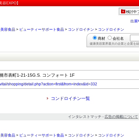
容EXPO】
検討中
出展
>
美容食品
>
ビューティーサポート食品
>
コンドロイチン
>
コンドロイチン
商材
会社名
健康美容業界最大の企業と企業を結
橋市表町1-21-15G.S. コンフォート 1F
/vital/shopping/detail.php?action=first&from=index&id=332
コンドロイチン一覧
インタレストマッチ -
広告の掲載について
>
美容食品
>
ビューティーサポート食品
>
コンドロイチン
>
コンドロイチン