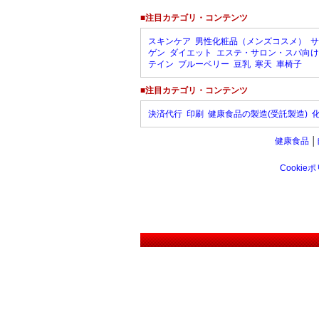
■注目カテゴリ・コンテンツ
スキンケア
男性化粧品（メンズコスメ）
サ
ゲン
ダイエット
エステ・サロン・スパ向け
テイン
ブルーベリー
豆乳
寒天
車椅子
■注目カテゴリ・コンテンツ
決済代行
印刷
健康食品の製造(受託製造)
健康食品
│
Cookie