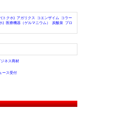
(トクホ)
アガリクス
コエンザイム
コラー
ホ)
医療機器（ゲルマニウム）
炭酸泉
プロ
ビジネス商材
ュース受付