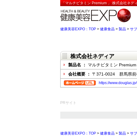
「マルチビタミン Premium 」:株式会社ネ
健康美容EXPO：TOP
>
健康食品
>
製品
>
サ
株式会社ネディア
製品名 ：
マルチビタミン Premium
会社概要 ：
〒371-0024 群馬県前
https://www.douglas.jp
PRサイト
健康美容EXPO：TOP
>
健康食品
>
製品
>
サ