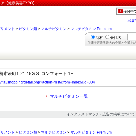
ディア【健康美容EXPO】
検討中
出展
プリメント
>
ビタミン類
>
マルチビタミン
>
マルチビタミン Premium
商材
会社名
健康美容業界最大の企業と企業を結
橋市表町1-21-15G.S. コンフォート 1F
/vital/shopping/detail.php?action=first&from=index&id=334
マルチビタミン一覧
インタレストマッチ -
広告の掲載について
プリメント
>
ビタミン類
>
マルチビタミン
>
マルチビタミン Premium