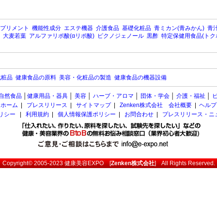
プリメント
機能性成分
エステ機器
介護食品
基礎化粧品
青ミカン(青みかん)
青汁
大麦若葉
アルファリポ酸(αリポ酸)
ピクノジェノール
黒酢
特定保健用食品(トク
化粧品
健康食品の原料
美容・化粧品の製造
健康食品の機器設備
自然食品
│
健康用品・器具
│
美容
│
ハーブ・アロマ
│
団体・学会
│
介護・福祉
│
ホーム
|
プレスリリース
|
サイトマップ
|
Zenken株式会社 会社概要
|
ヘルプ
ポリシー
|
利用規約
|
個人情報保護ポリシー
|
お問合わせ
|
プレスリリース・ニ
Copyright© 2005-2023
健康美容EXPO
[
Zenken株式会社
] All Rights Reserved.