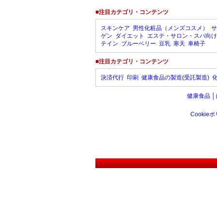
■注目カテゴリ・コンテンツ
スキンケア
男性化粧品（メンズコスメ）
サ
ゲン
ダイエット
エステ・サロン・スパ向け
テイン
ブルーベリー
豆乳
寒天
車椅子
■注目カテゴリ・コンテンツ
決済代行
印刷
健康食品の製造(受託製造)
健康食品
│
Cookie