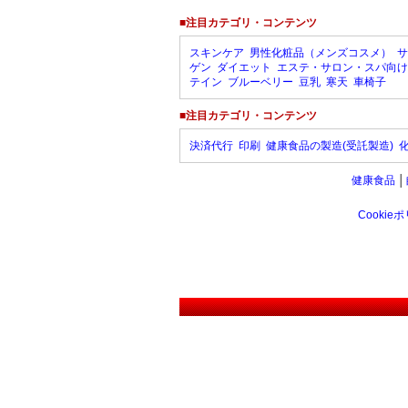
■注目カテゴリ・コンテンツ
スキンケア
男性化粧品（メンズコスメ）
サ
ゲン
ダイエット
エステ・サロン・スパ向け
テイン
ブルーベリー
豆乳
寒天
車椅子
■注目カテゴリ・コンテンツ
決済代行
印刷
健康食品の製造(受託製造)
健康食品
│
Cookie