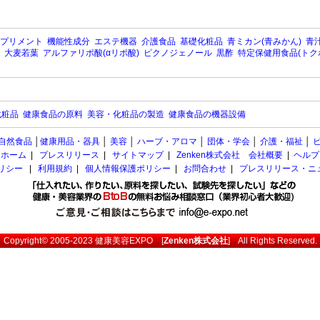
プリメント
機能性成分
エステ機器
介護食品
基礎化粧品
青ミカン(青みかん)
青汁
大麦若葉
アルファリポ酸(αリポ酸)
ピクノジェノール
黒酢
特定保健用食品(トク
化粧品
健康食品の原料
美容・化粧品の製造
健康食品の機器設備
自然食品
│
健康用品・器具
│
美容
│
ハーブ・アロマ
│
団体・学会
│
介護・福祉
│
ホーム
|
プレスリリース
|
サイトマップ
|
Zenken株式会社 会社概要
|
ヘルプ
ポリシー
|
利用規約
|
個人情報保護ポリシー
|
お問合わせ
|
プレスリリース・ニ
Copyright© 2005-2023
健康美容EXPO
[
Zenken株式会社
] All Rights Reserved.