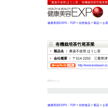
「農薬不使用 ほうじ茶」:有機栽培茶竹尾茶業
健康美容EXPO：TOP
>
自然食品
>
製品
>
お
有機栽培茶竹尾茶業
製品名 ：
農薬不使用 ほうじ茶
会社概要 ：
〒514-2202 三重県
http://www.kodawari.or.
PRサイト
健康美容EXPO：TOP
>
自然食品
>
製品
>
お