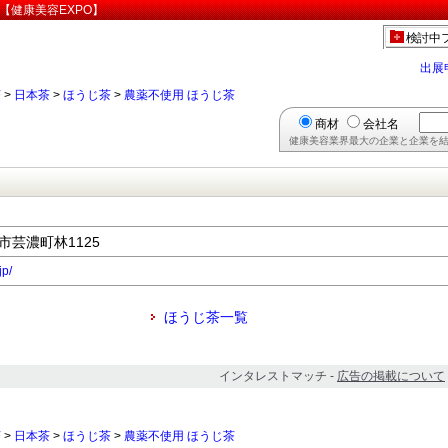
【健康美容EXPO】
検討中
出展
茶
>
日本茶
>
ほうじ茶
>
農薬不使用 ほうじ茶
商材
会社名
健康美容業界最大の企業と企業を結
津市芸濃町林1125
jp/
ほうじ茶一覧
インタレストマッチ -
広告の掲載について
茶
>
日本茶
>
ほうじ茶
>
農薬不使用 ほうじ茶