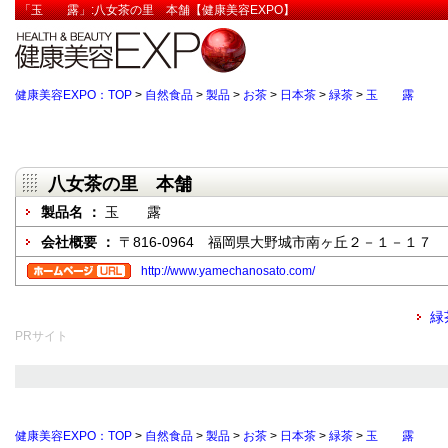
「玉 露」:八女茶の里 本舗【健康美容EXPO】
健康美容EXPO：TOP
>
自然食品
>
製品
>
お茶
>
日本茶
>
緑茶
>
玉 露
八女茶の里 本舗
製品名 ：
玉 露
会社概要 ：
〒816-0964 福岡県大野城市南ヶ丘２－１－１７
http://www.yamechanosato.com/
緑
PRサイト
健康美容EXPO：TOP
>
自然食品
>
製品
>
お茶
>
日本茶
>
緑茶
>
玉 露