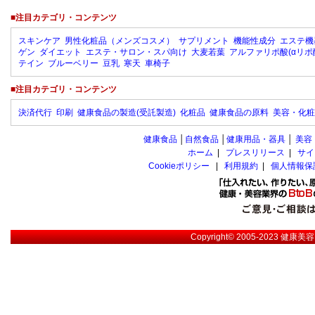
■注目カテゴリ・コンテンツ
スキンケア
男性化粧品（メンズコスメ）
サプリメント
機能性成分
エステ機
ゲン
ダイエット
エステ・サロン・スパ向け
大麦若葉
アルファリポ酸(αリポ
テイン
ブルーベリー
豆乳
寒天
車椅子
■注目カテゴリ・コンテンツ
決済代行
印刷
健康食品の製造(受託製造)
化粧品
健康食品の原料
美容・化粧
健康食品
│
自然食品
│
健康用品・器具
│
美容
ホーム
|
プレスリリース
|
サイ
Cookieポリシー
|
利用規約
|
個人情報保
Copyright© 2005-2023
健康美容