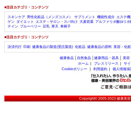
■注目カテゴリ・コンテンツ
スキンケア
男性化粧品（メンズコスメ）
サプリメント
機能性成分
エステ機
ゲン
ダイエット
エステ・サロン・スパ向け
大麦若葉
アルファリポ酸(αリポ
テイン
ブルーベリー
豆乳
寒天
車椅子
■注目カテゴリ・コンテンツ
決済代行
印刷
健康食品の製造(受託製造)
化粧品
健康食品の原料
美容・化粧
健康食品
│
自然食品
│
健康用品・器具
│
美容
ホーム
|
プレスリリース
|
サイ
Cookieポリシー
|
利用規約
|
個人情報保
Copyright© 2005-2023
健康美容