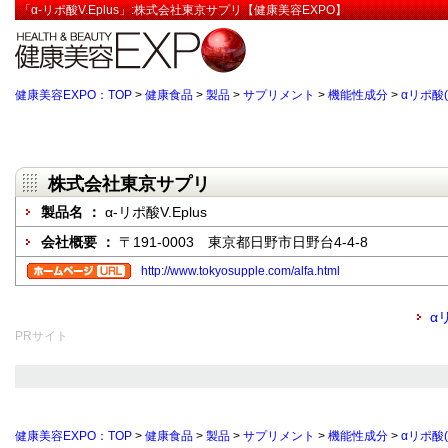
「α-リポ酸V.Eplus」:株式会社東京サプリ【健康美容EXPO】
健康美容EXPO：TOP
>
健康食品
>
製品
>
サプリメント
>
機能性成分
>
αリポ酸
株式会社東京サプリ
製品名 ：
α-リポ酸V.Eplus
会社概要 ：
〒191-0003 東京都日野市日野台4-4-8
http://www.tokyosupple.com/alfa.html
α
PRサイト
健康美容EXPO：TOP
>
健康食品
>
製品
>
サプリメント
>
機能性成分
>
αリポ酸