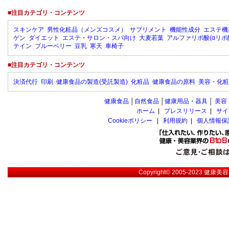
■注目カテゴリ・コンテンツ
スキンケア
男性化粧品（メンズコスメ）
サプリメント
機能性成分
エステ機
ゲン
ダイエット
エステ・サロン・スパ向け
大麦若葉
アルファリポ酸(αリポ
テイン
ブルーベリー
豆乳
寒天
車椅子
■注目カテゴリ・コンテンツ
決済代行
印刷
健康食品の製造(受託製造)
化粧品
健康食品の原料
美容・化粧
健康食品
│
自然食品
│
健康用品・器具
│
美容
ホーム
|
プレスリリース
|
サイ
Cookieポリシー
|
利用規約
|
個人情報保
Copyright© 2005-2023
健康美容