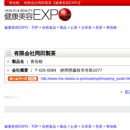
「青垣根」:有限会社岡田製茶【健康美容EXPO】
健康美容EXPO：TOP
>
自然食品
>
製品
>
お茶
>
日本茶
>
煎茶
>
青垣根
有限会社岡田製茶
製品名 ：
青垣根
会社概要 ：
〒426-0084 静岡県藤枝市寺島1077
http://www.cha-okada.co.jp/shopping/shopping_yuuki.ht
煎
PRサイト
健康美容EXPO：TOP
>
自然食品
>
製品
>
お茶
>
日本茶
>
煎茶
>
青垣根