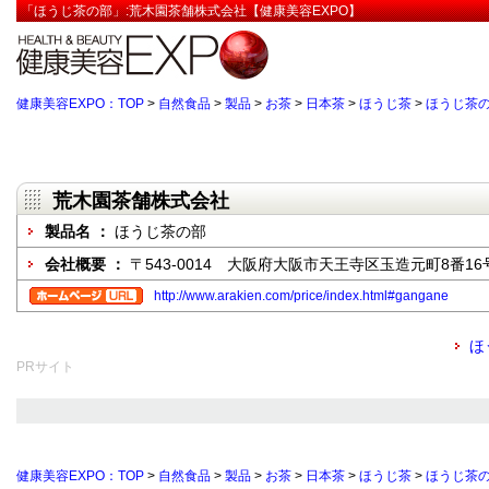
「ほうじ茶の部」:荒木園茶舗株式会社【健康美容EXPO】
健康美容EXPO：TOP
>
自然食品
>
製品
>
お茶
>
日本茶
>
ほうじ茶
>
ほうじ茶
荒木園茶舗株式会社
製品名 ：
ほうじ茶の部
会社概要 ：
〒543-0014 大阪府大阪市天王寺区玉造元町8番16
http://www.arakien.com/price/index.html#gangane
ほ
PRサイト
健康美容EXPO：TOP
>
自然食品
>
製品
>
お茶
>
日本茶
>
ほうじ茶
>
ほうじ茶