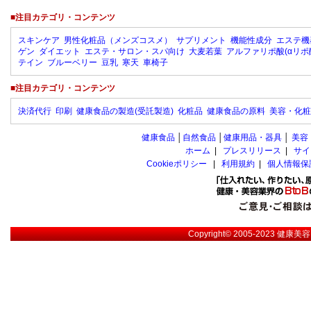
■注目カテゴリ・コンテンツ
スキンケア
男性化粧品（メンズコスメ）
サプリメント
機能性成分
エステ機
ゲン
ダイエット
エステ・サロン・スパ向け
大麦若葉
アルファリポ酸(αリポ
テイン
ブルーベリー
豆乳
寒天
車椅子
■注目カテゴリ・コンテンツ
決済代行
印刷
健康食品の製造(受託製造)
化粧品
健康食品の原料
美容・化粧
健康食品
│
自然食品
│
健康用品・器具
│
美容
ホーム
|
プレスリリース
|
サイ
Cookieポリシー
|
利用規約
|
個人情報保
Copyright© 2005-2023
健康美容