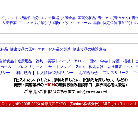
プリメント
機能性成分
エステ機器
介護食品
基礎化粧品
青ミカン(青みかん)
青汁
大麦若葉
アルファリポ酸(αリポ酸)
ピクノジェノール
黒酢
特定保健用食品(トク
化粧品
健康食品の原料
美容・化粧品の製造
健康食品の機器設備
自然食品
│
健康用品・器具
│
美容
│
ハーブ・アロマ
│
団体・学会
│
介護・福祉
│
ホーム
|
プレスリリース
|
サイトマップ
|
Zenken株式会社 会社概要
|
ヘルプ
ポリシー
|
利用規約
|
個人情報保護ポリシー
|
お問合わせ
|
プレスリリース・ニ
Copyright© 2005-2023
健康美容EXPO
[
Zenken株式会社
] All Rights Reserved.