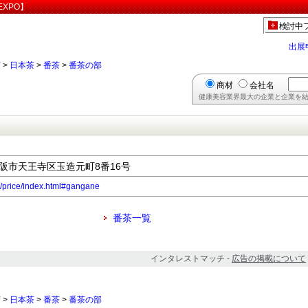
XPO】
検討中
出展
茶
>
日本茶
>
番茶
>
番茶の部
商材
会社名
健康美容業界最大の企業と企業を結
府大阪市天王寺区玉造元町8番16号
m/price/index.html#gangane
番茶一覧
インタレストマッチ -
広告の掲載について
茶
>
日本茶
>
番茶
>
番茶の部