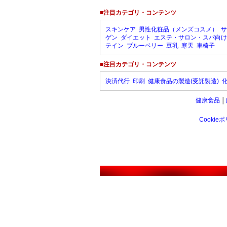
■注目カテゴリ・コンテンツ
スキンケア
男性化粧品（メンズコスメ）
サ
ゲン
ダイエット
エステ・サロン・スパ向け
テイン
ブルーベリー
豆乳
寒天
車椅子
■注目カテゴリ・コンテンツ
決済代行
印刷
健康食品の製造(受託製造)
健康食品
│
Cookie