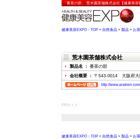
「番茶の部」:荒木園茶舗株式会社【健康美容E
健康美容EXPO：TOP
>
自然食品
>
製品
>
お
荒木園茶舗株式会社
製品名 ：
番茶の部
会社概要 ：
〒543-0014 大阪
http://www.arakien.co
PRサイト
健康美容EXPO：TOP
>
自然食品
>
製品
>
お