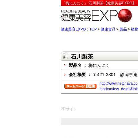
「梅にんにく」:石川製茶【健康美容EXPO】
健康美容EXPO：TOP
>
健康食品
>
製品
>
植
石川製茶
製品名 ：
梅にんにく
会社概要 ：
〒421-3301 静岡県
http://www.netchaya.co
mode=view_detail&th
PRサイト