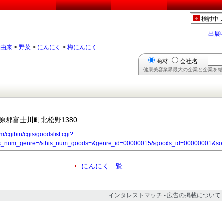
検討中
出展
物由来
>
野菜
>
にんにく
>
梅にんにく
商材
会社名
健康美容業界最大の企業と企業を結
庵原郡富士川町北松野1380
m/cgibin/cgis/goodslist.cgi?
is_num_genre=&this_num_goods=&genre_id=00000015&goods_id=00000001&so
にんにく一覧
インタレストマッチ -
広告の掲載について