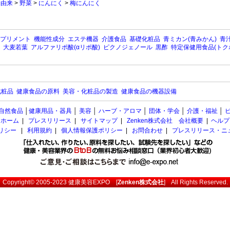
物由来
>
野菜
>
にんにく
>
梅にんにく
プリメント
機能性成分
エステ機器
介護食品
基礎化粧品
青ミカン(青みかん)
青汁
大麦若葉
アルファリポ酸(αリポ酸)
ピクノジェノール
黒酢
特定保健用食品(トク
化粧品
健康食品の原料
美容・化粧品の製造
健康食品の機器設備
自然食品
│
健康用品・器具
│
美容
│
ハーブ・アロマ
│
団体・学会
│
介護・福祉
│
ホーム
|
プレスリリース
|
サイトマップ
|
Zenken株式会社 会社概要
|
ヘルプ
ポリシー
|
利用規約
|
個人情報保護ポリシー
|
お問合わせ
|
プレスリリース・ニ
Copyright© 2005-2023
健康美容EXPO
[
Zenken株式会社
] All Rights Reserved.