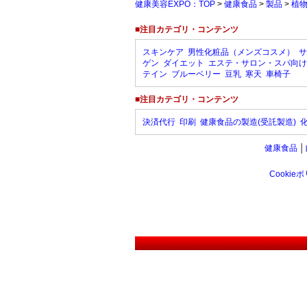
健康美容EXPO：TOP
>
健康食品
>
製品
>
植
■注目カテゴリ・コンテンツ
スキンケア
男性化粧品（メンズコスメ）
サ
ゲン
ダイエット
エステ・サロン・スパ向け
テイン
ブルーベリー
豆乳
寒天
車椅子
■注目カテゴリ・コンテンツ
決済代行
印刷
健康食品の製造(受託製造)
健康食品
│
Cookie