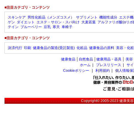
■注目カテゴリ・コンテンツ
スキンケア
男性化粧品（メンズコスメ）
サプリメント
機能性成分
エステ機
ゲン
ダイエット
エステ・サロン・スパ向け
大麦若葉
アルファリポ酸(αリポ
テイン
ブルーベリー
豆乳
寒天
車椅子
■注目カテゴリ・コンテンツ
決済代行
印刷
健康食品の製造(受託製造)
化粧品
健康食品の原料
美容・化粧
健康食品
│
自然食品
│
健康用品・器具
│
美容
ホーム
|
プレスリリース
|
サイ
Cookieポリシー
|
利用規約
|
個人情報保
Copyright© 2005-2023
健康美容