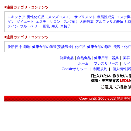
■注目カテゴリ・コンテンツ
スキンケア
男性化粧品（メンズコスメ）
サプリメント
機能性成分
エステ機
ゲン
ダイエット
エステ・サロン・スパ向け
大麦若葉
アルファリポ酸(αリポ
テイン
ブルーベリー
豆乳
寒天
車椅子
■注目カテゴリ・コンテンツ
決済代行
印刷
健康食品の製造(受託製造)
化粧品
健康食品の原料
美容・化粧
健康食品
│
自然食品
│
健康用品・器具
│
美容
ホーム
|
プレスリリース
|
サイ
Cookieポリシー
|
利用規約
|
個人情報保
Copyright© 2005-2023
健康美容