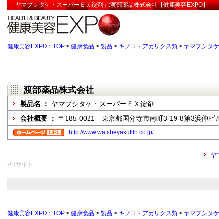
「ヤマブシタケ・スーパーＥＸ錠剤」:渡部薬品株式会社【健康美容EXPO】
健康美容EXPO：TOP
>
健康食品
>
製品
>
キノコ・アガリクス類
>
ヤマブシタケ
渡部薬品株式会社
製品名 ：
ヤマブシタケ・スーパーＥＸ錠剤
会社概要 ：
〒185-0021 東京都国分寺市南町3-19-8第3浜仲ビ
http://www.watabeyakuhin.co.jp/
ヤ
PRサイト
健康美容EXPO：TOP
>
健康食品
>
製品
>
キノコ・アガリクス類
>
ヤマブシタケ