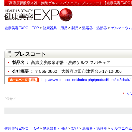
「高濃度炭酸泉浴器・炭酸ゲルマ スパチェア」:プレスコート【健康美容EXPO
健康美容EXPO：TOP
>
健康器具・用品
>
製品
>
温浴器・温熱器
>
ゲルマニウム
プレスコート
製品名 ：
高濃度炭酸泉浴器・炭酸ゲルマ スパチェア
会社概要 ：
〒565-0862 大阪府吹田市津雲台5-17-10-306
http://www.plescort.net/index.php/product/item/co2chair/
ゲ
PRサイト
健康美容EXPO：TOP
>
健康器具・用品
>
製品
>
温浴器・温熱器
>
ゲルマニウム