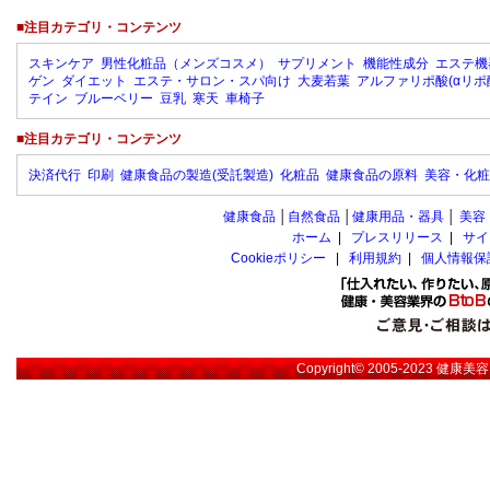
■注目カテゴリ・コンテンツ
スキンケア
男性化粧品（メンズコスメ）
サプリメント
機能性成分
エステ機
ゲン
ダイエット
エステ・サロン・スパ向け
大麦若葉
アルファリポ酸(αリポ
テイン
ブルーベリー
豆乳
寒天
車椅子
■注目カテゴリ・コンテンツ
決済代行
印刷
健康食品の製造(受託製造)
化粧品
健康食品の原料
美容・化粧
健康食品
│
自然食品
│
健康用品・器具
│
美容
ホーム
|
プレスリリース
|
サイ
Cookieポリシー
|
利用規約
|
個人情報保
Copyright© 2005-2023
健康美容