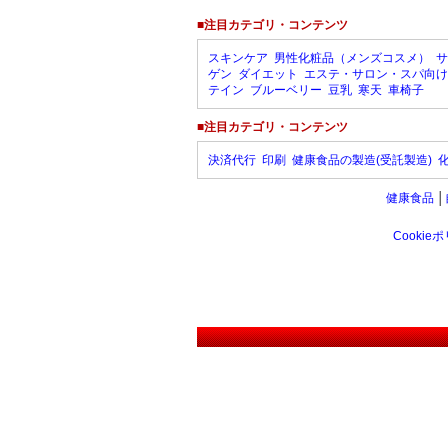
■注目カテゴリ・コンテンツ
スキンケア
男性化粧品（メンズコスメ）
サ
ゲン
ダイエット
エステ・サロン・スパ向け
テイン
ブルーベリー
豆乳
寒天
車椅子
■注目カテゴリ・コンテンツ
決済代行
印刷
健康食品の製造(受託製造)
健康食品
│
Cookie