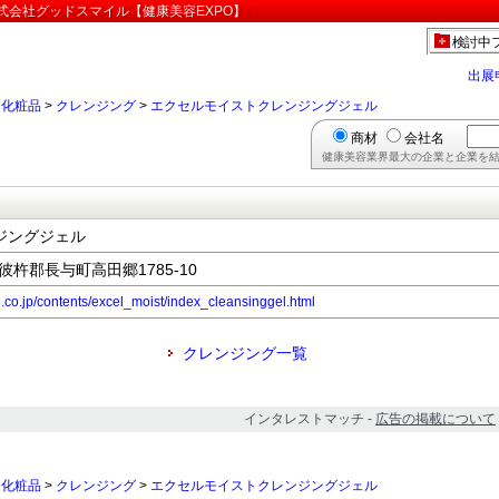
式会社グッドスマイル【健康美容EXPO】
検討中
出展
>
化粧品
>
クレンジング
>
エクセルモイストクレンジングジェル
商材
会社名
健康美容業界最大の企業と企業を結
ジングジェル
西彼杵郡長与町高田郷1785-10
.co.jp/contents/excel_moist/index_cleansinggel.html
クレンジング一覧
インタレストマッチ -
広告の掲載について
>
化粧品
>
クレンジング
>
エクセルモイストクレンジングジェル