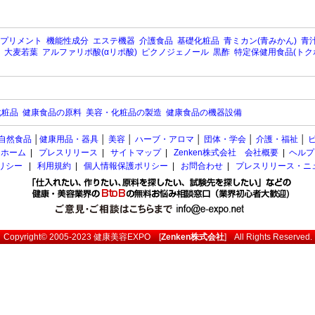
プリメント
機能性成分
エステ機器
介護食品
基礎化粧品
青ミカン(青みかん)
青汁
大麦若葉
アルファリポ酸(αリポ酸)
ピクノジェノール
黒酢
特定保健用食品(トク
化粧品
健康食品の原料
美容・化粧品の製造
健康食品の機器設備
自然食品
│
健康用品・器具
│
美容
│
ハーブ・アロマ
│
団体・学会
│
介護・福祉
│
ホーム
|
プレスリリース
|
サイトマップ
|
Zenken株式会社 会社概要
|
ヘルプ
ポリシー
|
利用規約
|
個人情報保護ポリシー
|
お問合わせ
|
プレスリリース・ニ
Copyright© 2005-2023
健康美容EXPO
[
Zenken株式会社
] All Rights Reserved.