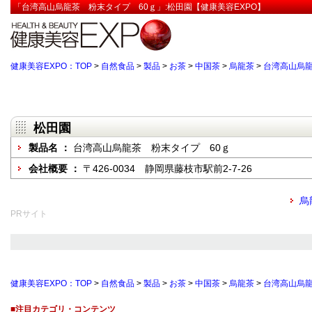
「台湾高山烏龍茶 粉末タイプ 60ｇ」:松田園【健康美容EXPO】
健康美容EXPO：TOP
>
自然食品
>
製品
>
お茶
>
中国茶
>
烏龍茶
>
台湾高山烏龍
松田園
製品名 ：
台湾高山烏龍茶 粉末タイプ 60ｇ
会社概要 ：
〒426-0034 静岡県藤枝市駅前2-7-26
烏
PRサイト
健康美容EXPO：TOP
>
自然食品
>
製品
>
お茶
>
中国茶
>
烏龍茶
>
台湾高山烏龍
■注目カテゴリ・コンテンツ