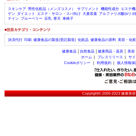
スキンケア
男性化粧品（メンズコスメ）
サプリメント
機能性成分
エステ機
ゲン
ダイエット
エステ・サロン・スパ向け
大麦若葉
アルファリポ酸(αリポ
テイン
ブルーベリー
豆乳
寒天
車椅子
■注目カテゴリ・コンテンツ
決済代行
印刷
健康食品の製造(受託製造)
化粧品
健康食品の原料
美容・化粧
健康食品
│
自然食品
│
健康用品・器具
│
美容
ホーム
|
プレスリリース
|
サイ
Cookieポリシー
|
利用規約
|
個人情報保
Copyright© 2005-2023
健康美容