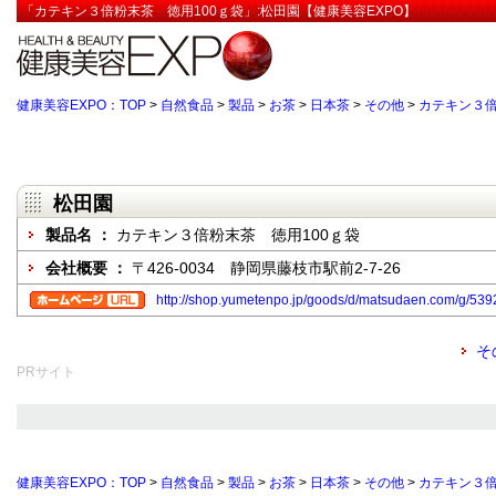
「カテキン３倍粉末茶 徳用100ｇ袋」:松田園【健康美容EXPO】
健康美容EXPO：TOP
>
自然食品
>
製品
>
お茶
>
日本茶
>
その他
>
カテキン３倍
松田園
製品名 ：
カテキン３倍粉末茶 徳用100ｇ袋
会社概要 ：
〒426-0034 静岡県藤枝市駅前2-7-26
http://shop.yumetenpo.jp/goods/d/matsudaen.com/g/539
そ
PRサイト
健康美容EXPO：TOP
>
自然食品
>
製品
>
お茶
>
日本茶
>
その他
>
カテキン３倍