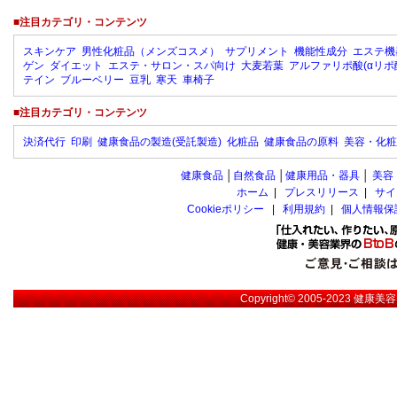
■注目カテゴリ・コンテンツ
スキンケア
男性化粧品（メンズコスメ）
サプリメント
機能性成分
エステ機
ゲン
ダイエット
エステ・サロン・スパ向け
大麦若葉
アルファリポ酸(αリポ
テイン
ブルーベリー
豆乳
寒天
車椅子
■注目カテゴリ・コンテンツ
決済代行
印刷
健康食品の製造(受託製造)
化粧品
健康食品の原料
美容・化粧
健康食品
│
自然食品
│
健康用品・器具
│
美容
ホーム
|
プレスリリース
|
サイ
Cookieポリシー
|
利用規約
|
個人情報保
Copyright© 2005-2023
健康美容