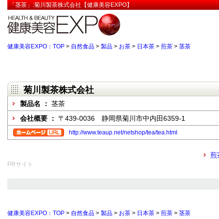
「茎茶」:菊川製茶株式会社【健康美容EXPO】
健康美容EXPO：TOP
>
自然食品
>
製品
>
お茶
>
日本茶
>
煎茶
>
茎茶
菊川製茶株式会社
製品名 ：
茎茶
会社概要 ：
〒439-0036 静岡県菊川市中内田6359-1
http://www.teaup.net/netshop/tea/tea.html
煎
PRサイト
健康美容EXPO：TOP
>
自然食品
>
製品
>
お茶
>
日本茶
>
煎茶
>
茎茶