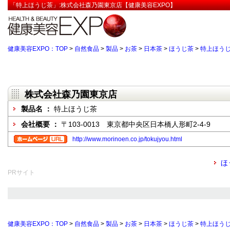
「特上ほうじ茶」:株式会社森乃園東京店【健康美容EXPO】
健康美容EXPO：TOP
>
自然食品
>
製品
>
お茶
>
日本茶
>
ほうじ茶
>
特上ほう
株式会社森乃園東京店
製品名 ：
特上ほうじ茶
会社概要 ：
〒103-0013 東京都中央区日本橋人形町2-4-9
http://www.morinoen.co.jp/tokujyou.html
ほ
PRサイト
健康美容EXPO：TOP
>
自然食品
>
製品
>
お茶
>
日本茶
>
ほうじ茶
>
特上ほう