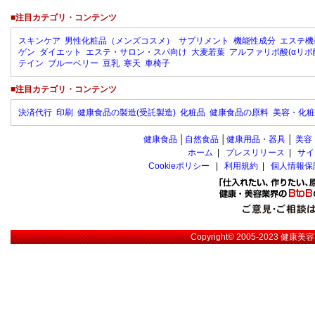
■注目カテゴリ・コンテンツ
スキンケア
男性化粧品（メンズコスメ）
サプリメント
機能性成分
エステ機
ゲン
ダイエット
エステ・サロン・スパ向け
大麦若葉
アルファリポ酸(αリポ
テイン
ブルーベリー
豆乳
寒天
車椅子
■注目カテゴリ・コンテンツ
決済代行
印刷
健康食品の製造(受託製造)
化粧品
健康食品の原料
美容・化粧
健康食品
│
自然食品
│
健康用品・器具
│
美容
ホーム
|
プレスリリース
|
サイ
Cookieポリシー
|
利用規約
|
個人情報保
Copyright© 2005-2023
健康美容