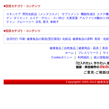
■注目カテゴリ・コンテンツ
スキンケア
男性化粧品（メンズコスメ）
サプリメント
機能性成分
エステ機
ゲン
ダイエット
エステ・サロン・スパ向け
大麦若葉
アルファリポ酸(αリポ
テイン
ブルーベリー
豆乳
寒天
車椅子
■注目カテゴリ・コンテンツ
決済代行
印刷
健康食品の製造(受託製造)
化粧品
健康食品の原料
美容・化粧
健康食品
│
自然食品
│
健康用品・器具
│
美容
ホーム
|
プレスリリース
|
サイ
Cookieポリシー
|
利用規約
|
個人情報保
Copyright© 2005-2023
健康美容