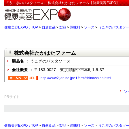
「うこぎのパスタソース」:株式会社たかはたファーム【健康美容EXPO】
健康美容EXPO：TOP
>
自然食品
>
製品
>
調味料
>
ソース
>
うこぎのパスタソ
株式会社たかはたファーム
製品名 ：
うこぎのパスタソース
会社概要 ：
〒183-0027 東京都府中市本町1-9-37
http://www2.jan.ne.jp/~t.farm/shina/shina.html
ソ
PRサイト
健康美容EXPO：TOP
>
自然食品
>
製品
>
調味料
>
ソース
>
うこぎのパスタソ