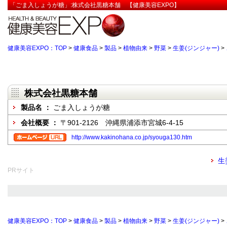
「ごま入しょうが糖」:株式会社黒糖本舗 【健康美容EXPO】
健康美容EXPO：TOP
>
健康食品
>
製品
>
植物由来
>
野菜
>
生姜(ジンジャー)
>
株式会社黒糖本舗
製品名 ：
ごま入しょうが糖
会社概要 ：
〒901-2126 沖縄県浦添市宮城6-4-15
http://www.kakinohana.co.jp/syouga130.htm
生
PRサイト
健康美容EXPO：TOP
>
健康食品
>
製品
>
植物由来
>
野菜
>
生姜(ジンジャー)
>