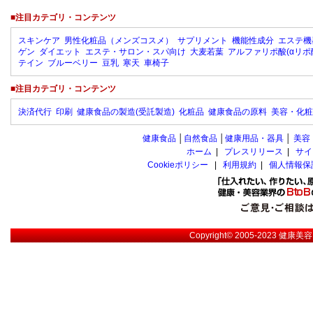
■注目カテゴリ・コンテンツ
スキンケア
男性化粧品（メンズコスメ）
サプリメント
機能性成分
エステ機
ゲン
ダイエット
エステ・サロン・スパ向け
大麦若葉
アルファリポ酸(αリポ
テイン
ブルーベリー
豆乳
寒天
車椅子
■注目カテゴリ・コンテンツ
決済代行
印刷
健康食品の製造(受託製造)
化粧品
健康食品の原料
美容・化粧
健康食品
│
自然食品
│
健康用品・器具
│
美容
ホーム
|
プレスリリース
|
サイ
Cookieポリシー
|
利用規約
|
個人情報保
Copyright© 2005-2023
健康美容