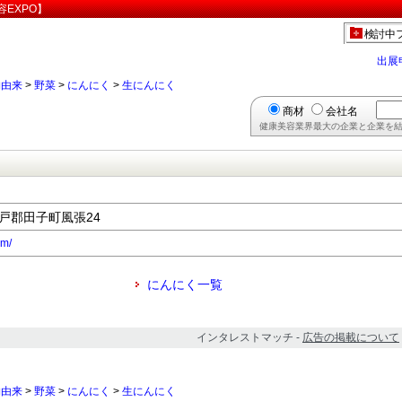
EXPO】
検討中
出展
物由来
>
野菜
>
にんにく
>
生にんにく
商材
会社名
健康美容業界最大の企業と企業を結
三戸郡田子町風張24
om/
にんにく一覧
インタレストマッチ -
広告の掲載について
物由来
>
野菜
>
にんにく
>
生にんにく