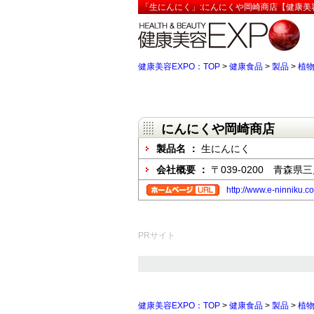
「生にんにく」:にんにくや岡崎商店【健康美容
健康美容EXPO：TOP
>
健康食品
>
製品
>
植
にんにくや岡崎商店
製品名 ：
生にんにく
会社概要 ：
〒039-0200 青森県
http://www.e-ninniku.c
PRサイト
健康美容EXPO：TOP
>
健康食品
>
製品
>
植