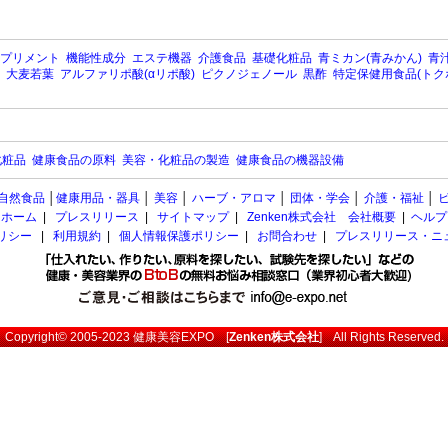
プリメント
機能性成分
エステ機器
介護食品
基礎化粧品
青ミカン(青みかん)
青汁
大麦若葉
アルファリポ酸(αリポ酸)
ピクノジェノール
黒酢
特定保健用食品(トク
化粧品
健康食品の原料
美容・化粧品の製造
健康食品の機器設備
自然食品
│
健康用品・器具
│
美容
│
ハーブ・アロマ
│
団体・学会
│
介護・福祉
│
ホーム
|
プレスリリース
|
サイトマップ
|
Zenken株式会社 会社概要
|
ヘルプ
ポリシー
|
利用規約
|
個人情報保護ポリシー
|
お問合わせ
|
プレスリリース・ニ
Copyright© 2005-2023
健康美容EXPO
[
Zenken株式会社
] All Rights Reserved.