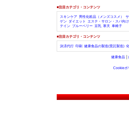
■注目カテゴリ・コンテンツ
スキンケア
男性化粧品（メンズコスメ）
サ
ゲン
ダイエット
エステ・サロン・スパ向け
テイン
ブルーベリー
豆乳
寒天
車椅子
■注目カテゴリ・コンテンツ
決済代行
印刷
健康食品の製造(受託製造)
健康食品
│
Cookie