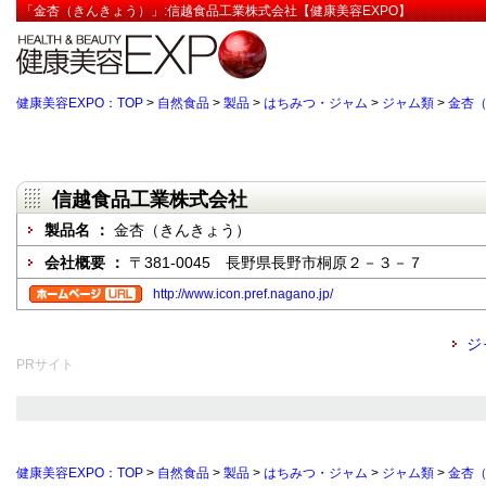
「金杏（きんきょう）」:信越食品工業株式会社【健康美容EXPO】
健康美容EXPO：TOP
>
自然食品
>
製品
>
はちみつ・ジャム
>
ジャム類
>
金杏
信越食品工業株式会社
製品名 ：
金杏（きんきょう）
会社概要 ：
〒381-0045 長野県長野市桐原２－３－７
http://www.icon.pref.nagano.jp/
ジ
PRサイト
健康美容EXPO：TOP
>
自然食品
>
製品
>
はちみつ・ジャム
>
ジャム類
>
金杏