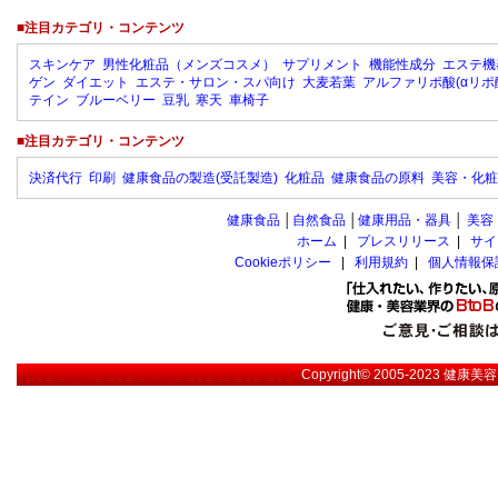
■注目カテゴリ・コンテンツ
スキンケア
男性化粧品（メンズコスメ）
サプリメント
機能性成分
エステ機
ゲン
ダイエット
エステ・サロン・スパ向け
大麦若葉
アルファリポ酸(αリポ
テイン
ブルーベリー
豆乳
寒天
車椅子
■注目カテゴリ・コンテンツ
決済代行
印刷
健康食品の製造(受託製造)
化粧品
健康食品の原料
美容・化粧
健康食品
│
自然食品
│
健康用品・器具
│
美容
ホーム
|
プレスリリース
|
サイ
Cookieポリシー
|
利用規約
|
個人情報保
Copyright© 2005-2023
健康美容