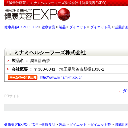
「減量計画茶」:ミナミヘルシーフーズ株式会社【健康美容EXPO】
健康美容EXPO：TOP
>
健康食品
>
製品
>
ダイエット
>
ダイエット茶
>
減量計
ミナミヘルシーフーズ株式会社
製品名 ：
減量計画茶
会社概要 ：
〒360-0841 埼玉県熊谷市新掘1036-1
http://www.minami-hf.co.jp/
ダ
PRサイト
健康美容EXPO：TOP
>
健康食品
>
製品
>
ダイエット
>
ダイエット茶
>
減量計