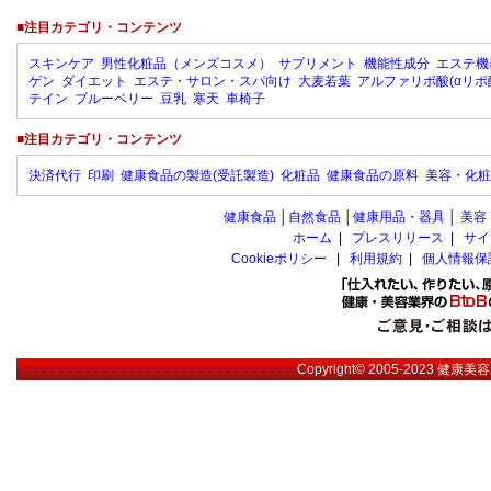
■注目カテゴリ・コンテンツ
スキンケア
男性化粧品（メンズコスメ）
サプリメント
機能性成分
エステ機
ゲン
ダイエット
エステ・サロン・スパ向け
大麦若葉
アルファリポ酸(αリポ
テイン
ブルーベリー
豆乳
寒天
車椅子
■注目カテゴリ・コンテンツ
決済代行
印刷
健康食品の製造(受託製造)
化粧品
健康食品の原料
美容・化粧
健康食品
│
自然食品
│
健康用品・器具
│
美容
ホーム
|
プレスリリース
|
サイ
Cookieポリシー
|
利用規約
|
個人情報保
Copyright© 2005-2023
健康美容