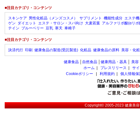
■注目カテゴリ・コンテンツ
スキンケア
男性化粧品（メンズコスメ）
サプリメント
機能性成分
エステ機
ゲン
ダイエット
エステ・サロン・スパ向け
大麦若葉
アルファリポ酸(αリポ
テイン
ブルーベリー
豆乳
寒天
車椅子
■注目カテゴリ・コンテンツ
決済代行
印刷
健康食品の製造(受託製造)
化粧品
健康食品の原料
美容・化粧
健康食品
│
自然食品
│
健康用品・器具
│
美容
ホーム
|
プレスリリース
|
サイ
Cookieポリシー
|
利用規約
|
個人情報保
Copyright© 2005-2023
健康美容