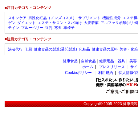
■注目カテゴリ・コンテンツ
スキンケア
男性化粧品（メンズコスメ）
サプリメント
機能性成分
エステ機
ゲン
ダイエット
エステ・サロン・スパ向け
大麦若葉
アルファリポ酸(αリポ
テイン
ブルーベリー
豆乳
寒天
車椅子
■注目カテゴリ・コンテンツ
決済代行
印刷
健康食品の製造(受託製造)
化粧品
健康食品の原料
美容・化粧
健康食品
│
自然食品
│
健康用品・器具
│
美容
ホーム
|
プレスリリース
|
サイ
Cookieポリシー
|
利用規約
|
個人情報保
Copyright© 2005-2023
健康美容