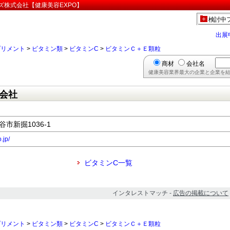
ズ株式会社【健康美容EXPO】
検討中
出展
プリメント
>
ビタミン類
>
ビタミンC
>
ビタミンＣ＋Ｅ顆粒
商材
会社名
健康美容業界最大の企業と企業を結
会社
谷市新掘1036-1
.jp/
ビタミンC一覧
インタレストマッチ -
広告の掲載について
プリメント
>
ビタミン類
>
ビタミンC
>
ビタミンＣ＋Ｅ顆粒