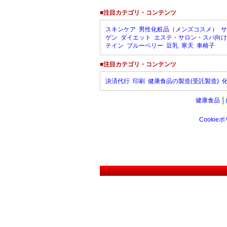
■注目カテゴリ・コンテンツ
スキンケア
男性化粧品（メンズコスメ）
サ
ゲン
ダイエット
エステ・サロン・スパ向け
テイン
ブルーベリー
豆乳
寒天
車椅子
■注目カテゴリ・コンテンツ
決済代行
印刷
健康食品の製造(受託製造)
健康食品
│
Cookie