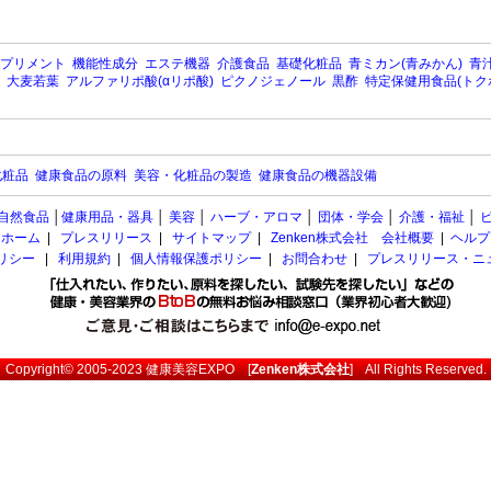
プリメント
機能性成分
エステ機器
介護食品
基礎化粧品
青ミカン(青みかん)
青汁
大麦若葉
アルファリポ酸(αリポ酸)
ピクノジェノール
黒酢
特定保健用食品(トク
化粧品
健康食品の原料
美容・化粧品の製造
健康食品の機器設備
自然食品
│
健康用品・器具
│
美容
│
ハーブ・アロマ
│
団体・学会
│
介護・福祉
│
ホーム
|
プレスリリース
|
サイトマップ
|
Zenken株式会社 会社概要
|
ヘルプ
ポリシー
|
利用規約
|
個人情報保護ポリシー
|
お問合わせ
|
プレスリリース・ニ
Copyright© 2005-2023
健康美容EXPO
[
Zenken株式会社
] All Rights Reserved.