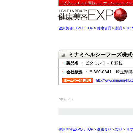
「ビタミンＣ＋Ｅ顆粒」:ミナミヘルシーフー
健康美容EXPO：TOP
>
健康食品
>
製品
>
サ
ミナミヘルシーフーズ株式
製品名 ：
ビタミンＣ＋Ｅ顆粒
会社概要 ：
〒360-0841 埼玉県熊
http://www.minami-hf.co
PRサイト
健康美容EXPO：TOP
>
健康食品
>
製品
>
サ