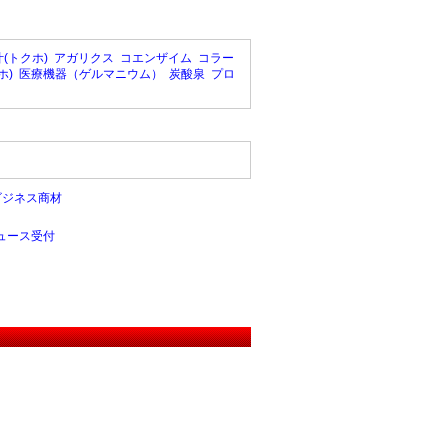
(トクホ)
アガリクス
コエンザイム
コラー
ホ)
医療機器（ゲルマニウム）
炭酸泉
プロ
ビジネス商材
ュース受付