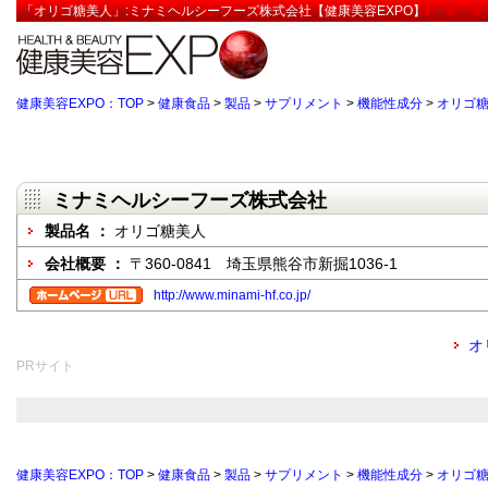
「オリゴ糖美人」:ミナミヘルシーフーズ株式会社【健康美容EXPO】
健康美容EXPO：TOP
>
健康食品
>
製品
>
サプリメント
>
機能性成分
>
オリゴ
ミナミヘルシーフーズ株式会社
製品名 ：
オリゴ糖美人
会社概要 ：
〒360-0841 埼玉県熊谷市新掘1036-1
http://www.minami-hf.co.jp/
オ
PRサイト
健康美容EXPO：TOP
>
健康食品
>
製品
>
サプリメント
>
機能性成分
>
オリゴ