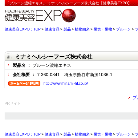
「プルーン濃縮エキス」:ミナミヘルシーフーズ株式会社【健康美容EXPO】
健康美容EXPO：TOP
>
健康食品
>
製品
>
植物由来
>
果実・果物
>
プルーン
>
ミナミヘルシーフーズ株式会社
製品名 ：
プルーン濃縮エキス
会社概要 ：
〒360-0841 埼玉県熊谷市新掘1036-1
http://www.minami-hf.co.jp/
プ
PRサイト
健康美容EXPO：TOP
>
健康食品
>
製品
>
植物由来
>
果実・果物
>
プルーン
>