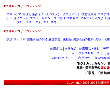
■注目カテゴリ・コンテンツ
スキンケア
男性化粧品（メンズコスメ）
サプリメント
機能性成分
エステ機
ゲン
ダイエット
エステ・サロン・スパ向け
大麦若葉
アルファリポ酸(αリポ
テイン
ブルーベリー
豆乳
寒天
車椅子
■注目カテゴリ・コンテンツ
決済代行
印刷
健康食品の製造(受託製造)
化粧品
健康食品の原料
美容・化粧
健康食品
│
自然食品
│
健康用品・器具
│
美容
ホーム
|
プレスリリース
|
サイ
Cookieポリシー
|
利用規約
|
個人情報保
Copyright© 2005-2023
健康美容