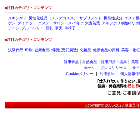
■注目カテゴリ・コンテンツ
スキンケア
男性化粧品（メンズコスメ）
サプリメント
機能性成分
エステ機
ゲン
ダイエット
エステ・サロン・スパ向け
大麦若葉
アルファリポ酸(αリポ
テイン
ブルーベリー
豆乳
寒天
車椅子
■注目カテゴリ・コンテンツ
決済代行
印刷
健康食品の製造(受託製造)
化粧品
健康食品の原料
美容・化粧
健康食品
│
自然食品
│
健康用品・器具
│
美容
ホーム
|
プレスリリース
|
サイ
Cookieポリシー
|
利用規約
|
個人情報保
Copyright© 2005-2023
健康美容