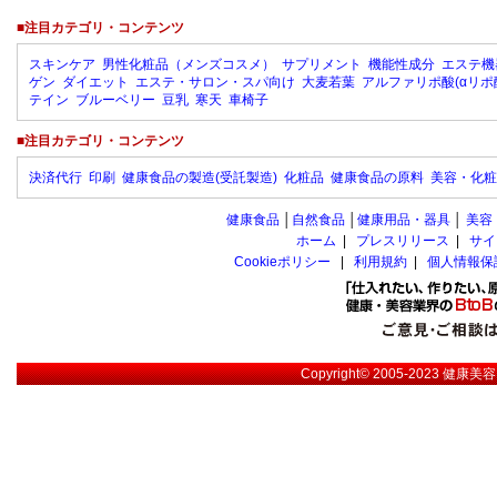
■注目カテゴリ・コンテンツ
スキンケア
男性化粧品（メンズコスメ）
サプリメント
機能性成分
エステ機
ゲン
ダイエット
エステ・サロン・スパ向け
大麦若葉
アルファリポ酸(αリポ
テイン
ブルーベリー
豆乳
寒天
車椅子
■注目カテゴリ・コンテンツ
決済代行
印刷
健康食品の製造(受託製造)
化粧品
健康食品の原料
美容・化粧
健康食品
│
自然食品
│
健康用品・器具
│
美容
ホーム
|
プレスリリース
|
サイ
Cookieポリシー
|
利用規約
|
個人情報保
Copyright© 2005-2023
健康美容