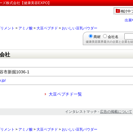
ーズ株式会社【健康美容EXPO】
検討中
出展
プリメント
>
アミノ酸
>
大豆ペプチド
>
おいしい豆乳パウダー
商材
会社名
健康美容業界最大の企業と企業を結
会社
谷市新掘1036-1
.jp/
大豆ペプチド一覧
インタレストマッチ -
広告の掲載について
プリメント
>
アミノ酸
>
大豆ペプチド
>
おいしい豆乳パウダー