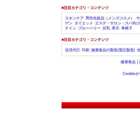
■注目カテゴリ・コンテンツ
スキンケア
男性化粧品（メンズコスメ）
サ
ゲン
ダイエット
エステ・サロン・スパ向け
テイン
ブルーベリー
豆乳
寒天
車椅子
■注目カテゴリ・コンテンツ
決済代行
印刷
健康食品の製造(受託製造)
健康食品
│
Cookie