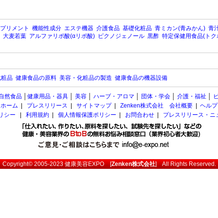
プリメント
機能性成分
エステ機器
介護食品
基礎化粧品
青ミカン(青みかん)
青汁
大麦若葉
アルファリポ酸(αリポ酸)
ピクノジェノール
黒酢
特定保健用食品(トク
化粧品
健康食品の原料
美容・化粧品の製造
健康食品の機器設備
自然食品
│
健康用品・器具
│
美容
│
ハーブ・アロマ
│
団体・学会
│
介護・福祉
│
ホーム
|
プレスリリース
|
サイトマップ
|
Zenken株式会社 会社概要
|
ヘルプ
ポリシー
|
利用規約
|
個人情報保護ポリシー
|
お問合わせ
|
プレスリリース・ニ
Copyright© 2005-2023
健康美容EXPO
[
Zenken株式会社
] All Rights Reserved.