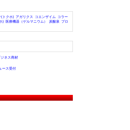
(トクホ)
アガリクス
コエンザイム
コラー
ホ)
医療機器（ゲルマニウム）
炭酸泉
プロ
ビジネス商材
ュース受付