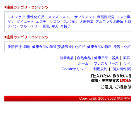
■注目カテゴリ・コンテンツ
スキンケア
男性化粧品（メンズコスメ）
サプリメント
機能性成分
エステ機
ゲン
ダイエット
エステ・サロン・スパ向け
大麦若葉
アルファリポ酸(αリポ
テイン
ブルーベリー
豆乳
寒天
車椅子
■注目カテゴリ・コンテンツ
決済代行
印刷
健康食品の製造(受託製造)
化粧品
健康食品の原料
美容・化粧
健康食品
│
自然食品
│
健康用品・器具
│
美容
ホーム
|
プレスリリース
|
サイ
Cookieポリシー
|
利用規約
|
個人情報保
Copyright© 2005-2023
健康美容