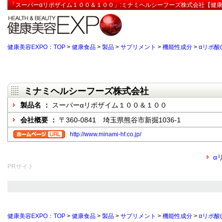
「スーパーαリポザイム１００＆１００」:ミナミヘルシーフーズ株式会社【健康
健康美容EXPO：TOP
>
健康食品
>
製品
>
サプリメント
>
機能性成分
>
αリポ酸
ミナミヘルシーフーズ株式会社
製品名 ：
スーパーαリポザイム１００＆１００
会社概要 ：
〒360-0841 埼玉県熊谷市新掘1036-1
http://www.minami-hf.co.jp/
α
PRサイト
健康美容EXPO：TOP
>
健康食品
>
製品
>
サプリメント
>
機能性成分
>
αリポ酸