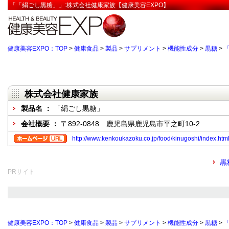
「「絹ごし黒糖」」:株式会社健康家族【健康美容EXPO】
健康美容EXPO：TOP
>
健康食品
>
製品
>
サプリメント
>
機能性成分
>
黒糖
>
株式会社健康家族
製品名 ：
「絹ごし黒糖」
会社概要 ：
〒892-0848 鹿児島県鹿児島市平之町10-2
http://www.kenkoukazoku.co.jp/food/kinugoshi/index.htm
黒
PRサイト
健康美容EXPO：TOP
>
健康食品
>
製品
>
サプリメント
>
機能性成分
>
黒糖
>