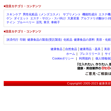
■注目カテゴリ・コンテンツ
スキンケア
男性化粧品（メンズコスメ）
サプリメント
機能性成分
エステ機
ゲン
ダイエット
エステ・サロン・スパ向け
大麦若葉
アルファリポ酸(αリポ
テイン
ブルーベリー
豆乳
寒天
車椅子
■注目カテゴリ・コンテンツ
決済代行
印刷
健康食品の製造(受託製造)
化粧品
健康食品の原料
美容・化粧
健康食品
│
自然食品
│
健康用品・器具
│
美容
ホーム
|
プレスリリース
|
サイ
Cookieポリシー
|
利用規約
|
個人情報保
Copyright© 2005-2023
健康美容