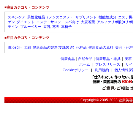
■注目カテゴリ・コンテンツ
スキンケア
男性化粧品（メンズコスメ）
サプリメント
機能性成分
エステ機
ゲン
ダイエット
エステ・サロン・スパ向け
大麦若葉
アルファリポ酸(αリポ
テイン
ブルーベリー
豆乳
寒天
車椅子
■注目カテゴリ・コンテンツ
決済代行
印刷
健康食品の製造(受託製造)
化粧品
健康食品の原料
美容・化粧
健康食品
│
自然食品
│
健康用品・器具
│
美容
ホーム
|
プレスリリース
|
サイ
Cookieポリシー
|
利用規約
|
個人情報保
Copyright© 2005-2023
健康美容