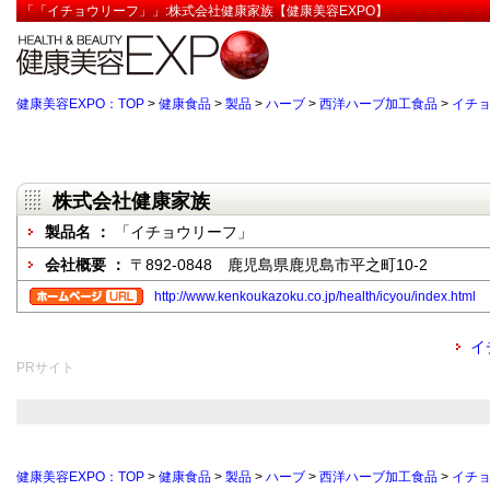
「「イチョウリーフ」」:株式会社健康家族【健康美容EXPO】
健康美容EXPO：TOP
>
健康食品
>
製品
>
ハーブ
>
西洋ハーブ加工食品
>
イチ
株式会社健康家族
製品名 ：
「イチョウリーフ」
会社概要 ：
〒892-0848 鹿児島県鹿児島市平之町10-2
http://www.kenkoukazoku.co.jp/health/icyou/index.html
イ
PRサイト
健康美容EXPO：TOP
>
健康食品
>
製品
>
ハーブ
>
西洋ハーブ加工食品
>
イチ