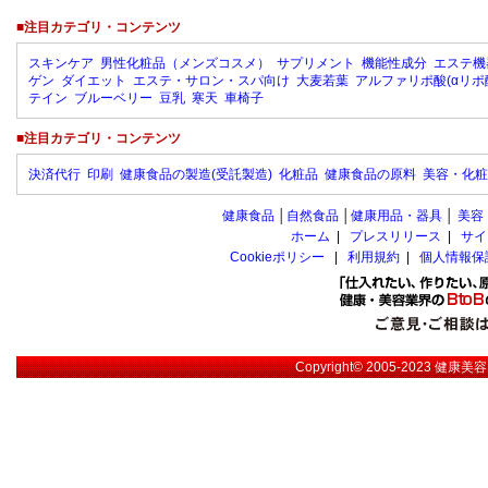
■注目カテゴリ・コンテンツ
スキンケア
男性化粧品（メンズコスメ）
サプリメント
機能性成分
エステ機
ゲン
ダイエット
エステ・サロン・スパ向け
大麦若葉
アルファリポ酸(αリポ
テイン
ブルーベリー
豆乳
寒天
車椅子
■注目カテゴリ・コンテンツ
決済代行
印刷
健康食品の製造(受託製造)
化粧品
健康食品の原料
美容・化粧
健康食品
│
自然食品
│
健康用品・器具
│
美容
ホーム
|
プレスリリース
|
サイ
Cookieポリシー
|
利用規約
|
個人情報保
Copyright© 2005-2023
健康美容