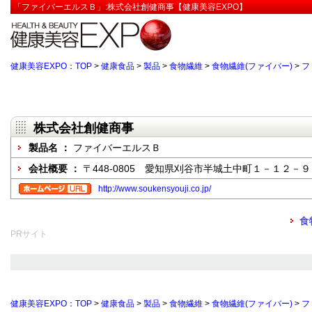
「ファイバーエルスＢ」:株式会社創健商事【健康美容EXPO】
健康美容EXPO：TOP
>
健康食品
>
製品
>
食物繊維
>
食物繊維(ファイバー)
>
フ
株式会社創健商事
製品名 ：
ファイバーエルスＢ
会社概要 ：
〒448-0805 愛知県刈谷市半城土中町１－１２－９
http://www.soukensyouji.co.jp/
食
PRサイト
健康美容EXPO：TOP
>
健康食品
>
製品
>
食物繊維
>
食物繊維(ファイバー)
>
フ