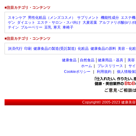
■注目カテゴリ・コンテンツ
スキンケア
男性化粧品（メンズコスメ）
サプリメント
機能性成分
エステ機
ゲン
ダイエット
エステ・サロン・スパ向け
大麦若葉
アルファリポ酸(αリポ
テイン
ブルーベリー
豆乳
寒天
車椅子
■注目カテゴリ・コンテンツ
決済代行
印刷
健康食品の製造(受託製造)
化粧品
健康食品の原料
美容・化粧
健康食品
│
自然食品
│
健康用品・器具
│
美容
ホーム
|
プレスリリース
|
サイ
Cookieポリシー
|
利用規約
|
個人情報保
Copyright© 2005-2023
健康美容