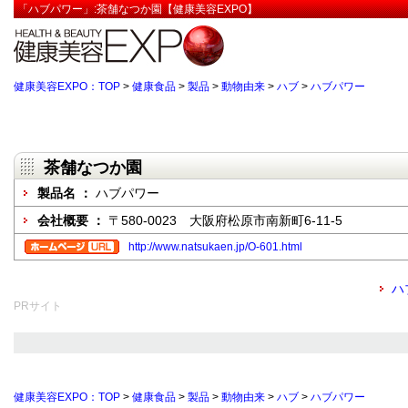
「ハブパワー」:茶舗なつか園【健康美容EXPO】
健康美容EXPO：TOP
>
健康食品
>
製品
>
動物由来
>
ハブ
>
ハブパワー
茶舗なつか園
製品名 ：
ハブパワー
会社概要 ：
〒580-0023 大阪府松原市南新町6-11-5
http://www.natsukaen.jp/O-601.html
ハ
PRサイト
健康美容EXPO：TOP
>
健康食品
>
製品
>
動物由来
>
ハブ
>
ハブパワー