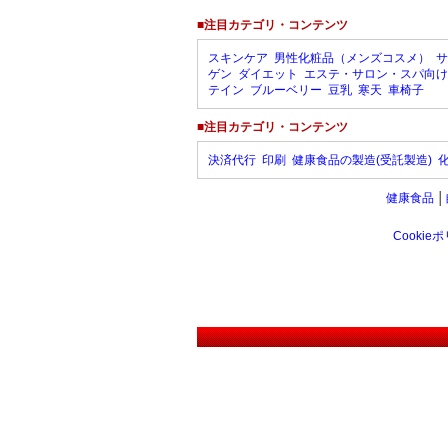
■注目カテゴリ・コンテンツ
スキンケア
男性化粧品（メンズコスメ）
サ
ゲン
ダイエット
エステ・サロン・スパ向け
テイン
ブルーベリー
豆乳
寒天
車椅子
■注目カテゴリ・コンテンツ
決済代行
印刷
健康食品の製造(受託製造)
健康食品
│
Cookie