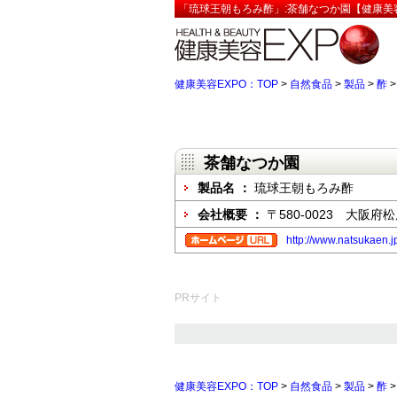
「琉球王朝もろみ酢」:茶舗なつか園【健康美容
健康美容EXPO：TOP
>
自然食品
>
製品
>
酢
茶舗なつか園
製品名 ：
琉球王朝もろみ酢
会社概要 ：
〒580-0023 大阪府松
http://www.natsukaen.j
PRサイト
健康美容EXPO：TOP
>
自然食品
>
製品
>
酢