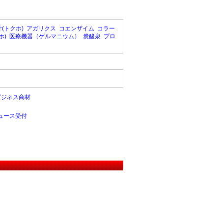
(トクホ)
アガリクス
コエンザイム
コラー
ホ)
医療機器（ゲルマニウム）
炭酸泉
プロ
ビジネス商材
ュース受付