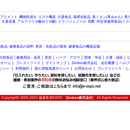
プリメント
機能性成分
エステ機器
介護食品
基礎化粧品
青ミカン(青みかん)
青汁
大麦若葉
アルファリポ酸(αリポ酸)
ピクノジェノール
黒酢
特定保健用食品(トク
化粧品
健康食品の原料
美容・化粧品の製造
健康食品の機器設備
自然食品
│
健康用品・器具
│
美容
│
ハーブ・アロマ
│
団体・学会
│
介護・福祉
│
ホーム
|
プレスリリース
|
サイトマップ
|
Zenken株式会社 会社概要
|
ヘルプ
ポリシー
|
利用規約
|
個人情報保護ポリシー
|
お問合わせ
|
プレスリリース・ニ
Copyright© 2005-2023
健康美容EXPO
[
Zenken株式会社
] All Rights Reserved.