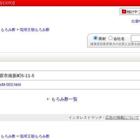
EXPO】
検討中
出展
>
もろみ酢
>
琉球王朝もろみ酢
商材
会社名
健康美容業界最大の企業と企業を結
原市南新町6-11-5
p/M-003.html
もろみ酢一覧
インタレストマッチ -
広告の掲載について
>
もろみ酢
>
琉球王朝もろみ酢