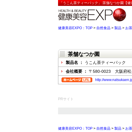
「うこん茶ティーパック」:茶舗なつか園【健康
健康美容EXPO：TOP
>
自然食品
>
製品
>
お
茶舗なつか園
製品名 ：
うこん茶ティーパック
会社概要 ：
〒580-0023 大阪府松
http://www.natsukaen.j
PRサイト
健康美容EXPO：TOP
>
自然食品
>
製品
>
お