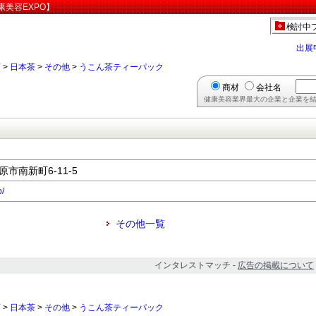
美容EXPO】
検討中
出展
茶
>
日本茶
>
その他
>
うこん茶ティーパック
商材
会社名
健康美容業界最大の企業と企業を結
原市南新町6-11-5
p/
その他一覧
インタレストマッチ -
広告の掲載について
茶
>
日本茶
>
その他
>
うこん茶ティーパック