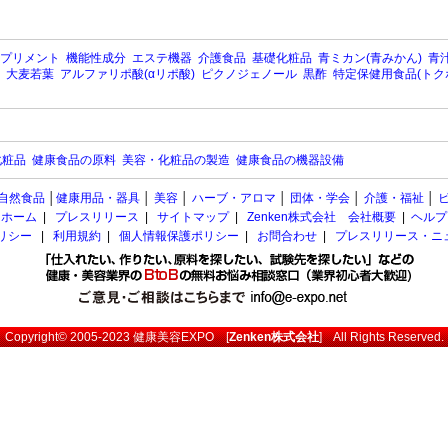
プリメント
機能性成分
エステ機器
介護食品
基礎化粧品
青ミカン(青みかん)
青汁
大麦若葉
アルファリポ酸(αリポ酸)
ピクノジェノール
黒酢
特定保健用食品(トク
化粧品
健康食品の原料
美容・化粧品の製造
健康食品の機器設備
自然食品
│
健康用品・器具
│
美容
│
ハーブ・アロマ
│
団体・学会
│
介護・福祉
│
ホーム
|
プレスリリース
|
サイトマップ
|
Zenken株式会社 会社概要
|
ヘルプ
ポリシー
|
利用規約
|
個人情報保護ポリシー
|
お問合わせ
|
プレスリリース・ニ
Copyright© 2005-2023
健康美容EXPO
[
Zenken株式会社
] All Rights Reserved.