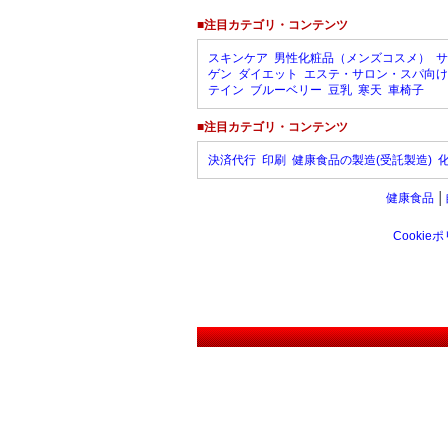
■注目カテゴリ・コンテンツ
スキンケア
男性化粧品（メンズコスメ）
サ
ゲン
ダイエット
エステ・サロン・スパ向け
テイン
ブルーベリー
豆乳
寒天
車椅子
■注目カテゴリ・コンテンツ
決済代行
印刷
健康食品の製造(受託製造)
健康食品
│
Cookie