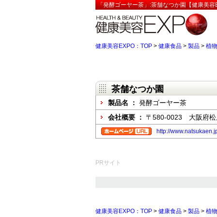
「発酵ゴーヤー茶」:茶舗なつか園【健康美容E
健康美容EXPO：TOP
>
健康食品
>
製品
>
植
茶舗なつか園
製品名 ：
発酵ゴーヤー茶
会社概要 ：
〒580-0023 大阪府松
http://www.natsukaen.j
PRサイト
健康美容EXPO：TOP
>
健康食品
>
製品
>
植