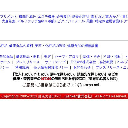
プリメント
機能性成分
エステ機器
介護食品
基礎化粧品
青ミカン(青みかん)
青汁
大麦若葉
アルファリポ酸(αリポ酸)
ピクノジェノール
黒酢
特定保健用食品(トク
化粧品
健康食品の原料
美容・化粧品の製造
健康食品の機器設備
自然食品
│
健康用品・器具
│
美容
│
ハーブ・アロマ
│
団体・学会
│
介護・福祉
│
ホーム
|
プレスリリース
|
サイトマップ
|
Zenken株式会社 会社概要
|
ヘルプ
ポリシー
|
利用規約
|
個人情報保護ポリシー
|
お問合わせ
|
プレスリリース・ニ
Copyright© 2005-2023
健康美容EXPO
[
Zenken株式会社
] All Rights Reserved.