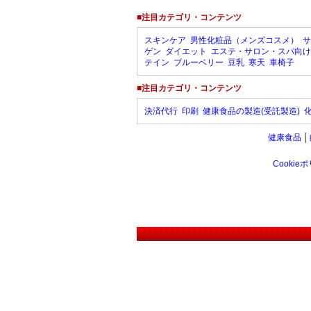
■注目カテゴリ・コンテンツ
スキンケア
男性化粧品（メンズコスメ）
サ
ゲン
ダイエット
エステ・サロン・スパ向け
テイン
ブルーベリー
豆乳
寒天
車椅子
■注目カテゴリ・コンテンツ
決済代行
印刷
健康食品の製造(受託製造)
健康食品
│
Cookie