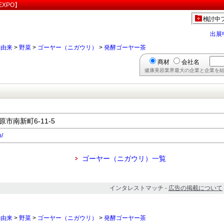
XPO】
検討中
出展
物由来
>
野菜
>
ゴーヤー（ニガウリ）
>
発酵ゴーヤー茶
商材
会社名
健康美容業界最大の企業と企業を結
原市南新町6-11-5
p/
ゴーヤー（ニガウリ）一覧
インタレストマッチ -
広告の掲載について
物由来
>
野菜
>
ゴーヤー（ニガウリ）
>
発酵ゴーヤー茶