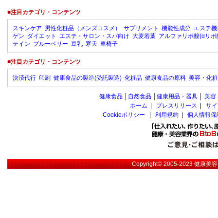
■注目カテゴリ・コンテンツ
スキンケア
男性化粧品（メンズコスメ）
サプリメント
機能性成分
エステ機
ゲン
ダイエット
エステ・サロン・スパ向け
大麦若葉
アルファリポ酸(αリポ
テイン
ブルーベリー
豆乳
寒天
車椅子
■注目カテゴリ・コンテンツ
決済代行
印刷
健康食品の製造(受託製造)
化粧品
健康食品の原料
美容・化粧
健康食品
│
自然食品
│
健康用品・器具
│
美容
ホーム
|
プレスリリース
|
サイ
Cookieポリシー
|
利用規約
|
個人情報保
Copyright© 2005-2023
健康美容