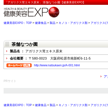
「アガリクス茸エキス原末」:茶舗なつか園【健康美容EXPO】
健康美容EXPO：TOP
>
健康食品
>
製品
>
キノコ・アガリクス類
>
アガリクス(
茶舗なつか園
製品名 ：
アガリクス茸エキス原末
会社概要 ：
〒580-0023 大阪府松原市南新町6-11-5
http://www.natsukaen.jp/A-001.html
ア
PRサイト
健康美容EXPO：TOP
>
健康食品
>
製品
>
キノコ・アガリクス類
>
アガリクス(