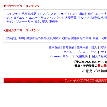
■注目カテゴリ・コンテンツ
スキンケア
男性化粧品（メンズコスメ）
サプリメント
機能性成分
エステ機
ゲン
ダイエット
エステ・サロン・スパ向け
大麦若葉
アルファリポ酸(αリポ
テイン
ブルーベリー
豆乳
寒天
車椅子
■注目カテゴリ・コンテンツ
決済代行
印刷
健康食品の製造(受託製造)
化粧品
健康食品の原料
美容・化粧
健康食品
│
自然食品
│
健康用品・器具
│
美容
ホーム
|
プレスリリース
|
サイ
Cookieポリシー
|
利用規約
|
個人情報保
Copyright© 2005-2023
健康美容