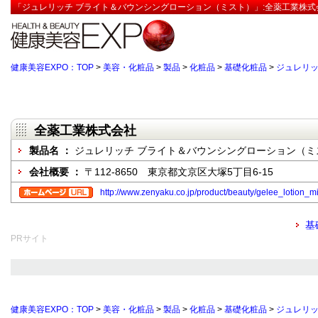
「ジュレリッチ ブライト＆バウンシングローション（ミスト）」:全薬工業株式
健康美容EXPO：TOP
>
美容・化粧品
>
製品
>
化粧品
>
基礎化粧品
>
ジュレリッ
全薬工業株式会社
製品名 ：
ジュレリッチ ブライト＆バウンシングローション（ミ
会社概要 ：
〒112-8650 東京都文京区大塚5丁目6-15
http://www.zenyaku.co.jp/product/beauty/gelee_lotion_mi
基
PRサイト
健康美容EXPO：TOP
>
美容・化粧品
>
製品
>
化粧品
>
基礎化粧品
>
ジュレリッ