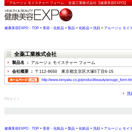
「アルージェ モイスチャー フォーム」:全薬工業株式会社【健康美容EXPO】
健康美容EXPO：TOP
>
美容・化粧品
>
製品
>
化粧品
>
洗顔
>
アルージェ モイ
全薬工業株式会社
製品名 ：
アルージェ モイスチャー フォーム
会社概要 ：
〒112-8650 東京都文京区大塚5丁目6-15
http://www.zenyaku.co.jp/product/beauty/arouge_form.ht
洗
PRサイト
健康美容EXPO：TOP
>
美容・化粧品
>
製品
>
化粧品
>
洗顔
>
アルージェ モイ