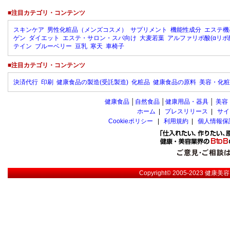
■注目カテゴリ・コンテンツ
スキンケア
男性化粧品（メンズコスメ）
サプリメント
機能性成分
エステ機
ゲン
ダイエット
エステ・サロン・スパ向け
大麦若葉
アルファリポ酸(αリポ
テイン
ブルーベリー
豆乳
寒天
車椅子
■注目カテゴリ・コンテンツ
決済代行
印刷
健康食品の製造(受託製造)
化粧品
健康食品の原料
美容・化粧
健康食品
│
自然食品
│
健康用品・器具
│
美容
ホーム
|
プレスリリース
|
サイ
Cookieポリシー
|
利用規約
|
個人情報保
Copyright© 2005-2023
健康美容