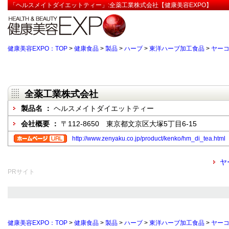
「ヘルスメイトダイエットティー」:全薬工業株式会社【健康美容EXPO】
健康美容EXPO：TOP
>
健康食品
>
製品
>
ハーブ
>
東洋ハーブ加工食品
>
ヤー
全薬工業株式会社
製品名 ：
ヘルスメイトダイエットティー
会社概要 ：
〒112-8650 東京都文京区大塚5丁目6-15
http://www.zenyaku.co.jp/product/kenko/hm_di_tea.html
ヤ
PRサイト
健康美容EXPO：TOP
>
健康食品
>
製品
>
ハーブ
>
東洋ハーブ加工食品
>
ヤー