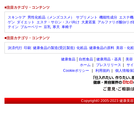
■注目カテゴリ・コンテンツ
スキンケア
男性化粧品（メンズコスメ）
サプリメント
機能性成分
エステ機
ゲン
ダイエット
エステ・サロン・スパ向け
大麦若葉
アルファリポ酸(αリポ
テイン
ブルーベリー
豆乳
寒天
車椅子
■注目カテゴリ・コンテンツ
決済代行
印刷
健康食品の製造(受託製造)
化粧品
健康食品の原料
美容・化粧
健康食品
│
自然食品
│
健康用品・器具
│
美容
ホーム
|
プレスリリース
|
サイ
Cookieポリシー
|
利用規約
|
個人情報保
Copyright© 2005-2023
健康美容