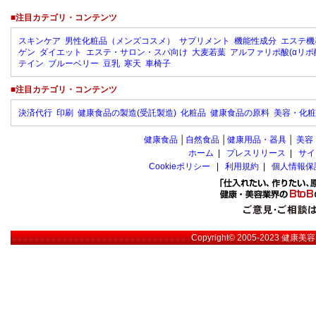
■注目カテゴリ・コンテンツ
スキンケア
男性化粧品（メンズコスメ）
サプリメント
機能性成分
エステ機
ゲン
ダイエット
エステ・サロン・スパ向け
大麦若葉
アルファリポ酸(αリポ
テイン
ブルーベリー
豆乳
寒天
車椅子
■注目カテゴリ・コンテンツ
決済代行
印刷
健康食品の製造(受託製造)
化粧品
健康食品の原料
美容・化粧
健康食品
│
自然食品
│
健康用品・器具
│
美容
ホーム
|
プレスリリース
|
サイ
Cookieポリシー
|
利用規約
|
個人情報保
Copyright© 2005-2023
健康美容