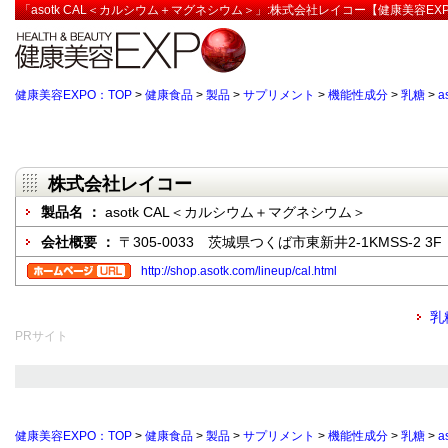
「asotk CAL＜カルシウム＋マグネシウム＞」:株式会社レイコー【健康美容EX
健康美容EXPO：TOP
>
健康食品
>
製品
>
サプリメント
>
機能性成分
>
乳糖
>
a
株式会社レイコー
製品名 ：
asotk CAL＜カルシウム＋マグネシウム＞
会社概要 ：
〒305-0033 茨城県つくば市東新井2-1KMSS-2 3F
http://shop.asotk.com/lineup/cal.html
乳
PRサイト
健康美容EXPO：TOP
>
健康食品
>
製品
>
サプリメント
>
機能性成分
>
乳糖
>
a