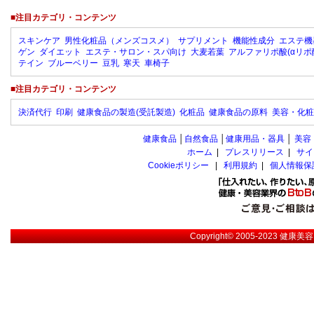
■注目カテゴリ・コンテンツ
スキンケア
男性化粧品（メンズコスメ）
サプリメント
機能性成分
エステ機
ゲン
ダイエット
エステ・サロン・スパ向け
大麦若葉
アルファリポ酸(αリポ
テイン
ブルーベリー
豆乳
寒天
車椅子
■注目カテゴリ・コンテンツ
決済代行
印刷
健康食品の製造(受託製造)
化粧品
健康食品の原料
美容・化粧
健康食品
│
自然食品
│
健康用品・器具
│
美容
ホーム
|
プレスリリース
|
サイ
Cookieポリシー
|
利用規約
|
個人情報保
Copyright© 2005-2023
健康美容