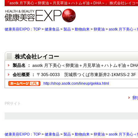
「asotk 月下美心＜卵黄油＋月見草油＋ハトムギ油＋DHA＞」:株式会社レイコ
健康美容EXPO：TOP
>
健康食品
>
製品
>
動物由来
>
卵黄油
>
asotk 月下美
株式会社レイコー
製品名 ：
asotk 月下美心＜卵黄油＋月見草油＋ハトムギ油＋DH
会社概要 ：
〒305-0033 茨城県つくば市東新井2-1KMSS-2 3F
http://shop.asotk.com/lineup/gekka.html
卵
PRサイト
健康美容EXPO：TOP
>
健康食品
>
製品
>
動物由来
>
卵黄油
>
asotk 月下美