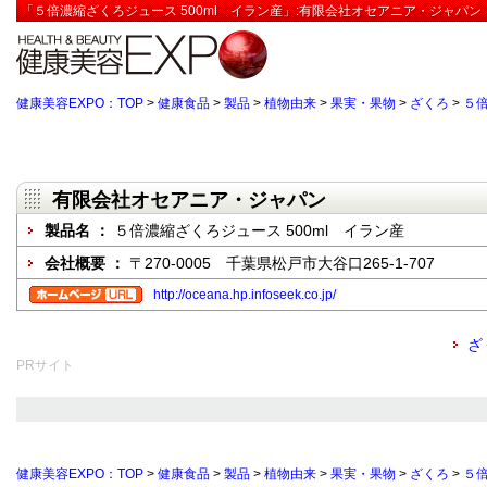
「５倍濃縮ざくろジュース 500ml イラン産」:有限会社オセアニア・ジャパン
健康美容EXPO：TOP
>
健康食品
>
製品
>
植物由来
>
果実・果物
>
ざくろ
>
５倍
有限会社オセアニア・ジャパン
製品名 ：
５倍濃縮ざくろジュース 500ml イラン産
会社概要 ：
〒270-0005 千葉県松戸市大谷口265-1-707
http://oceana.hp.infoseek.co.jp/
ざ
PRサイト
健康美容EXPO：TOP
>
健康食品
>
製品
>
植物由来
>
果実・果物
>
ざくろ
>
５倍