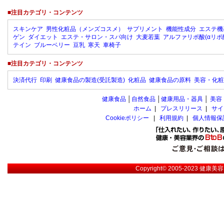
■注目カテゴリ・コンテンツ
スキンケア
男性化粧品（メンズコスメ）
サプリメント
機能性成分
エステ機
ゲン
ダイエット
エステ・サロン・スパ向け
大麦若葉
アルファリポ酸(αリポ
テイン
ブルーベリー
豆乳
寒天
車椅子
■注目カテゴリ・コンテンツ
決済代行
印刷
健康食品の製造(受託製造)
化粧品
健康食品の原料
美容・化粧
健康食品
│
自然食品
│
健康用品・器具
│
美容
ホーム
|
プレスリリース
|
サイ
Cookieポリシー
|
利用規約
|
個人情報保
Copyright© 2005-2023
健康美容