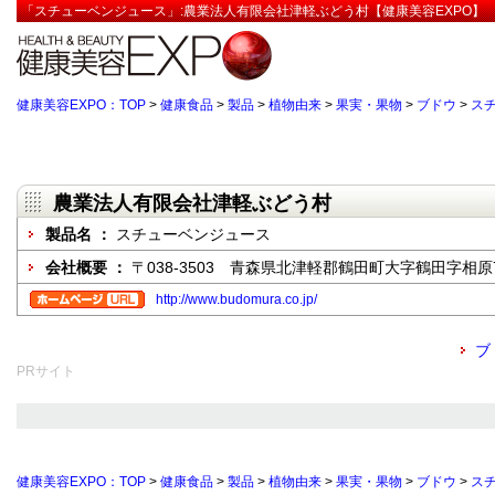
「スチューベンジュース」:農業法人有限会社津軽ぶどう村【健康美容EXPO】
健康美容EXPO：TOP
>
健康食品
>
製品
>
植物由来
>
果実・果物
>
ブドウ
>
ス
農業法人有限会社津軽ぶどう村
製品名 ：
スチューベンジュース
会社概要 ：
〒038-3503 青森県北津軽郡鶴田町大字鶴田字相原
http://www.budomura.co.jp/
ブ
PRサイト
健康美容EXPO：TOP
>
健康食品
>
製品
>
植物由来
>
果実・果物
>
ブドウ
>
ス