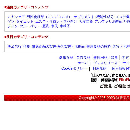
■注目カテゴリ・コンテンツ
スキンケア
男性化粧品（メンズコスメ）
サプリメント
機能性成分
エステ機
ゲン
ダイエット
エステ・サロン・スパ向け
大麦若葉
アルファリポ酸(αリポ
テイン
ブルーベリー
豆乳
寒天
車椅子
■注目カテゴリ・コンテンツ
決済代行
印刷
健康食品の製造(受託製造)
化粧品
健康食品の原料
美容・化粧
健康食品
│
自然食品
│
健康用品・器具
│
美容
ホーム
|
プレスリリース
|
サイ
Cookieポリシー
|
利用規約
|
個人情報保
Copyright© 2005-2023
健康美容