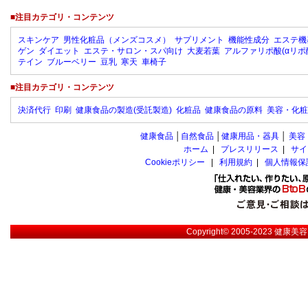
■注目カテゴリ・コンテンツ
スキンケア
男性化粧品（メンズコスメ）
サプリメント
機能性成分
エステ機
ゲン
ダイエット
エステ・サロン・スパ向け
大麦若葉
アルファリポ酸(αリポ
テイン
ブルーベリー
豆乳
寒天
車椅子
■注目カテゴリ・コンテンツ
決済代行
印刷
健康食品の製造(受託製造)
化粧品
健康食品の原料
美容・化粧
健康食品
│
自然食品
│
健康用品・器具
│
美容
ホーム
|
プレスリリース
|
サイ
Cookieポリシー
|
利用規約
|
個人情報保
Copyright© 2005-2023
健康美容