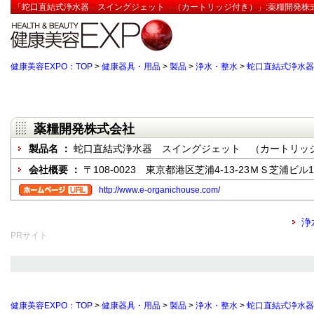
「蛇口直結式浄水器 スイングジェット （カートリッジ付き）」:薬糧開発株式
健康美容EXPO：TOP
>
健康器具・用品
>
製品
>
浄水・整水
>
蛇口直結式浄水器
薬糧開発株式会社
製品名 ：
蛇口直結式浄水器 スイングジェット （カートリッ
会社概要 ：
〒108-0023 東京都港区芝浦4-13-23ＭＳ芝浦ビル
http://www.e-organichouse.com/
浄
PRサイト
健康美容EXPO：TOP
>
健康器具・用品
>
製品
>
浄水・整水
>
蛇口直結式浄水器