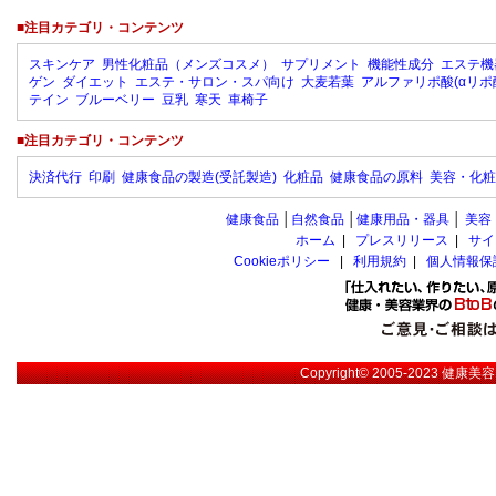
■注目カテゴリ・コンテンツ
スキンケア
男性化粧品（メンズコスメ）
サプリメント
機能性成分
エステ機
ゲン
ダイエット
エステ・サロン・スパ向け
大麦若葉
アルファリポ酸(αリポ
テイン
ブルーベリー
豆乳
寒天
車椅子
■注目カテゴリ・コンテンツ
決済代行
印刷
健康食品の製造(受託製造)
化粧品
健康食品の原料
美容・化粧
健康食品
│
自然食品
│
健康用品・器具
│
美容
ホーム
|
プレスリリース
|
サイ
Cookieポリシー
|
利用規約
|
個人情報保
Copyright© 2005-2023
健康美容