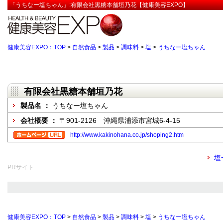
「うちなー塩ちゃん」:有限会社黒糖本舗垣乃花【健康美容EXPO】
健康美容EXPO：TOP
>
自然食品
>
製品
>
調味料
>
塩
>
うちなー塩ちゃん
有限会社黒糖本舗垣乃花
製品名 ：
うちなー塩ちゃん
会社概要 ：
〒901-2126 沖縄県浦添市宮城6-4-15
http://www.kakinohana.co.jp/shoping2.htm
塩
PRサイト
健康美容EXPO：TOP
>
自然食品
>
製品
>
調味料
>
塩
>
うちなー塩ちゃん