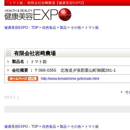
「トマト姫」:有限会社岩﨑農場【健康美容EXPO】
健康美容EXPO：TOP
>
自然食品
>
製品
>
その他
>
トマト姫
有限会社岩﨑農場
製品名 ：
トマト姫
会社概要 ：
〒068-0355 北海道夕張郡栗山町御園281-1
http://www.tomatohime.jp/tomato.html
そ
PRサイト
健康美容EXPO：TOP
>
自然食品
>
製品
>
その他
>
トマト姫