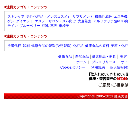
■注目カテゴリ・コンテンツ
スキンケア
男性化粧品（メンズコスメ）
サプリメント
機能性成分
エステ機
ゲン
ダイエット
エステ・サロン・スパ向け
大麦若葉
アルファリポ酸(αリポ
テイン
ブルーベリー
豆乳
寒天
車椅子
■注目カテゴリ・コンテンツ
決済代行
印刷
健康食品の製造(受託製造)
化粧品
健康食品の原料
美容・化粧
健康食品
│
自然食品
│
健康用品・器具
│
美容
ホーム
|
プレスリリース
|
サイ
Cookieポリシー
|
利用規約
|
個人情報保
Copyright© 2005-2023
健康美容